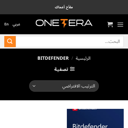
خطي
ملاّح أعماك
لمحتوى
عربي
En
البحث
عن:
الرئيسية
/
BITDEFENDER
تصفية